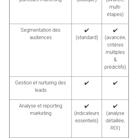
multi-
étapes)
Segmentation des
✔️
✔️
audiences
(standard)
(avancée,
critères
multiples
&
prédictifs)
Gestion et nurturing des
✔️
✔️
leads
Analyse et reporting
✔️
✔️
marketing
(indicateurs
(analyse
essentiels)
détaillée,
ROI)