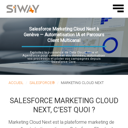
Salesforce Marketing Cloud Next à
Genève — Automatisation IA et Parcours
Client Multicanal
Exploitez la puissance de Data Cloud, Flow et
Agentforce pour centraliser vos données, automatiser
vos processus et piloter vos campagnes depuis
Salesforce Core.
ACCUEIL
SALESFORCE®
MARKETING CLOUD NEXT
SALESFORCE MARKETING CLOUD
NEXT, C’EST QUOI ?
Marketing Cloud Next est la plateforme marketing de