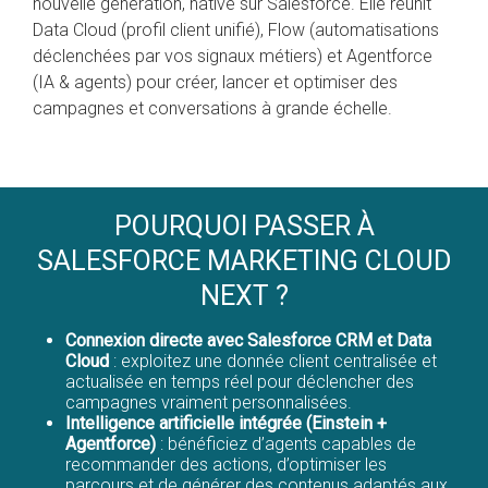
nouvelle génération, native sur Salesforce. Elle réunit
Data Cloud (profil client unifié), Flow (automatisations
déclenchées par vos signaux métiers) et Agentforce
(IA & agents) pour créer, lancer et optimiser des
campagnes et conversations à grande échelle.
POURQUOI PASSER À
SALESFORCE MARKETING CLOUD
NEXT ?
Connexion directe avec Salesforce CRM et Data
Cloud
: exploitez une donnée client centralisée et
actualisée en temps réel pour déclencher des
campagnes vraiment personnalisées.
Intelligence artificielle intégrée (Einstein +
Agentforce)
: bénéficiez d’agents capables de
recommander des actions, d’optimiser les
parcours et de générer des contenus adaptés aux