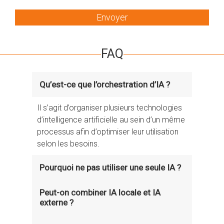
Envoyer
FAQ
Qu’est-ce que l’orchestration d’IA ?
Il s’agit d’organiser plusieurs technologies
d’intelligence artificielle au sein d’un même
processus afin d’optimiser leur utilisation
selon les besoins.
Pourquoi ne pas utiliser une seule IA ?
Parce qu’aucune solution n’est
Peut-on combiner IA locale et IA
externe ?
performante sur tous les cas d’usage.
L’orchestration permet de combiner leurs