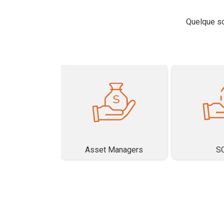
Quelque so
uxe
Asset Managers
S