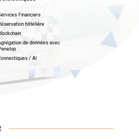
Services Financiers
Réservation hôtelière
Blockchain
Agrégation de données avec
Penelop
Connectiques / AI
R