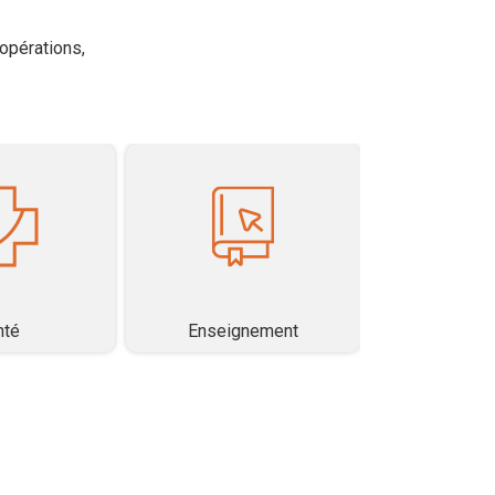
opérations,
nté
Enseignement
Immob