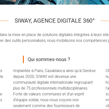
SIWAY, AGENCE DIGITALE 360°
 la mise en place de solutions digitales intégrées à leurs sites 
rer des outils personnalisés, nous mobilisons nos compétences pou
Qui sommes-nous ?
ts
Implantée à Paris, Casablanca ainsi qu’à Genève
C
le
depuis 2020, SIWAY est devenue une
n
communauté digitale internationale regroupant
ho
plus de 75 professionnels multidisciplinaires.
l'
ie
Forte de valeurs communes et d’un esprit
so
es
d’équipe solide, nous nous voyons non
ma
seulement comme des fournisseurs de
c