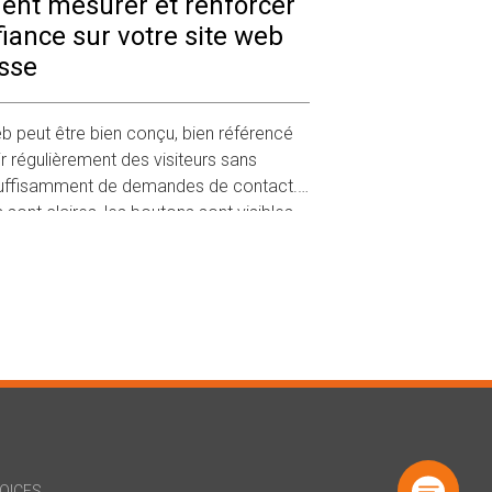
nt mesurer et renforcer
fiance sur votre site web
sse
eb peut être bien conçu, bien référencé
r régulièrement des visiteurs sans
suffisamment de demandes de contact.
sont claires, les boutons sont visibles,
aires fonctionnent, les offres son
OICES