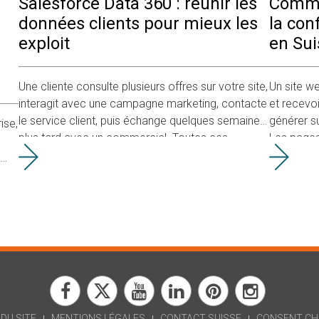
Salesforce Data 360 : réunir les
Comme
r
données clients pour mieux les
la con
exploit
en Sui
Une cliente consulte plusieurs offres sur votre site,
Un site w
interagit avec une campagne marketing, contacte
et recevoi
le service client, puis échange quelques semaines
générer 
ise,
plus tard avec un commercial. Toutes ces
Les pages 
informations existent déjà dans votre entreprise.
les formul
Pou
DU SITE
MENTIONS LÉGALES
CONTACT SUISSE
CONSENT CH