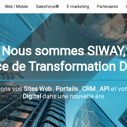
Web / Mobile
Salesforce®
E-marketing
Partenaires
Nous sommes SIWAY,
e de Transformation Di
sons vos
Sites Web
,
Portails
,
CRM
,
API
et vo
Digital
dans une nouvelle ère