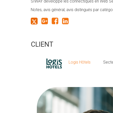
SIWAY développe les connectiques en Web Servi
Notes, avis général, avis distingués par catégor
CLIENT
Logis Hôtels
Secte