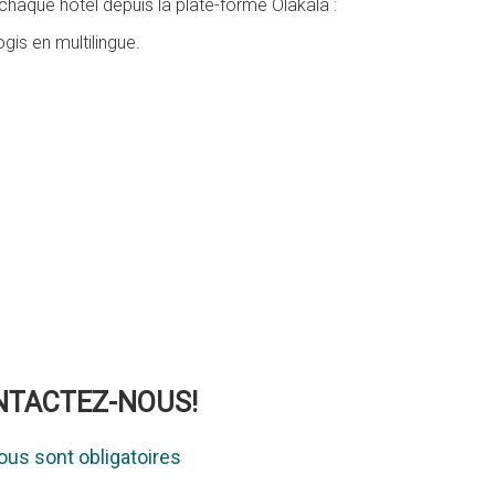
haque hôtel depuis la plate-forme Olakala :
gis en multilingue.
ONTACTEZ-NOUS!
us sont obligatoires