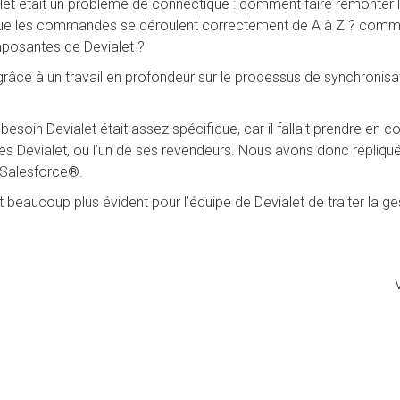
alet était un problème de connectique : comment faire remonte
que les commandes se déroulent correctement de A à Z ? commen
mposantes de Devialet ?
âce à un travail en profondeur sur le processus de synchronisat
 besoin Devialet était assez spécifique, car il fallait prendre e
ques Devialet, ou l’un de ses revendeurs. Nous avons donc répliqu
 Salesforce®.
beaucoup plus évident pour l’équipe de Devialet de traiter la ges